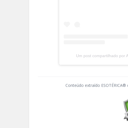
Um post compartilhado por An
Conteúdo extraído ESOTÉRICA® c