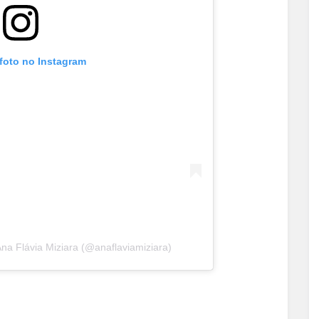
 foto no Instagram
a Flávia Miziara (@anaflaviamiziara)