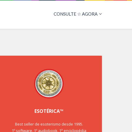
CONSULTE ☆ AGORA
ESOTÉRICA™
Best seller de esoterismo desde 1995.
1º software, 1º audiobook, 1ª enciclopédia