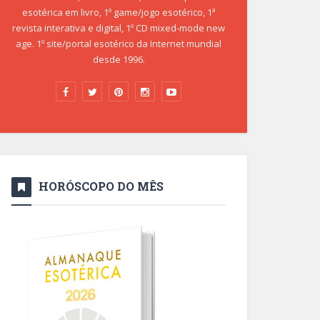
esotérica em livro, 1º game/jogo esotérico, 1ª
revista interativa e digital, 1º CD mixed-mode new
age. 1º site/portal esotérico da Internet mundial
desde 1996.
HORÓSCOPO DO MÊS